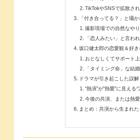
TikTokやSNSで拡散
「付き合ってる？」と囁か
撮影現場での自然なや
「恋人みたい」と言わ
坂口健太郎の恋愛観＆好き
おとなしくてサポート
「タイミング命」な結
ドラマが引き起こした誤解
“熱演”が“熱愛”に見える
今後の共演、または熱
まとめ：共演から生まれた