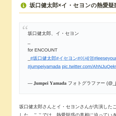
坂口健太郎×イ・セヨンの熱愛疑
坂口健太郎、イ・セヨン
_
for ENCOUNT
_
#坂口健太郎
#イセヨン
#이세영
#leeseyou
#jumpeiyamada
pic.twitter.com/AhNJuQe
— 𝐉𝐮𝐦𝐩𝐞𝐢 𝐘𝐚𝐦𝐚𝐝𝐚 フォトグラファー (@_
坂口健太郎さんとイ・セヨンさんが共演した
した。ここでは、熱愛疑惑の真相に迫ってい