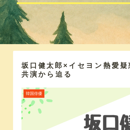
坂口健太郎×イセヨン熱愛
共演から迫る
韓国俳優