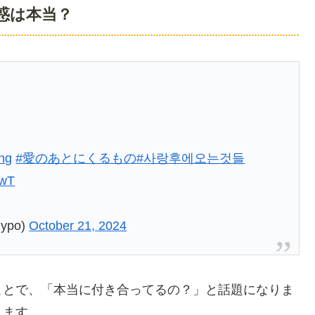
惑は本当？
ng
#愛のあとにくるもの
#사랑후에오는것들
kwT
jypo)
October 21, 2024
ことで、「本当に付き合ってるの？」と話題になりま
きます。