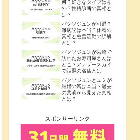
何？好きなタイプは意
外？性格診断の真相と
は？
パクソジュンが引退？
難病説は本当？休養の
真相と慈善活動の誤解
とは？
パクソジュンが宮崎で
訪れたお寿司屋さんは
どこ？アナザースカイ
で話題の名店とは
パクソジュンとユミが
結婚の噂は本当？過去
の共演から見えた真相
とは？
スポンサーリンク