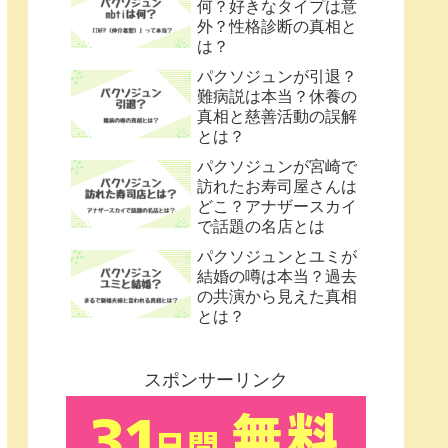
何？好きなタイプは意
外？性格診断の真相と
は？
パクソジュンが引退？
難病説は本当？休養の
真相と慈善活動の誤解
とは？
パクソジュンが宮崎で
訪れたお寿司屋さんは
どこ？アナザースカイ
で話題の名店とは
パクソジュンとユミが
結婚の噂は本当？過去
の共演から見えた真相
とは？
スポンサーリンク