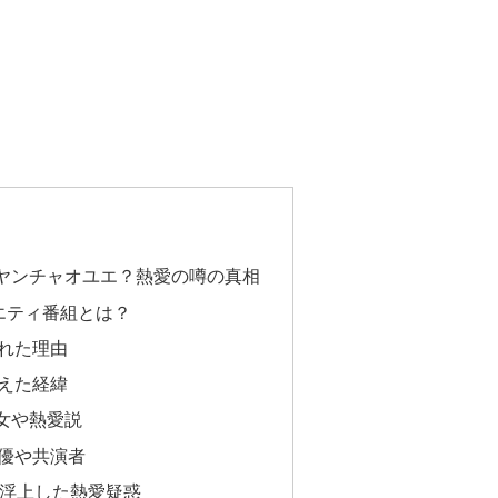
ヤンチャオユエ？熱愛の噂の真相
エティ番組とは？
れた理由
えた経緯
女や熱愛説
優や共演者
ら浮上した熱愛疑惑