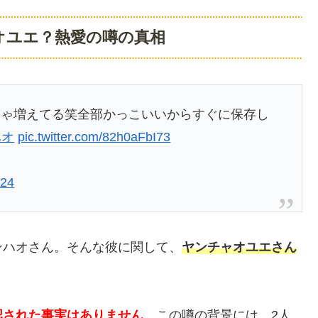
オユエ？熱愛の噂の真相
ちゃ増えてる笑全部かっこいいからすぐに保存し
ハオ
pic.twitter.com/82h0aFbI73
024
ンハオさん。そんな彼に関して、
ヤンチャオユエさん
認された事実はありません
。この噂の背景には、2人