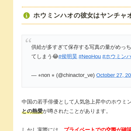
ホウミンハオの彼女はヤンチャ
供給が多すぎて保存する写真の量がめっ
てしまう😂
#侯明昊
#NeoHou
#ホウミン
— ⭐︎non ⭐︎ (@chinactor_ve)
October 27, 2
中国の若手俳優として人気急上昇中のホウミ
との熱愛
が噂されたことがあります。
しかし実際には、
プライベートでの交際が確