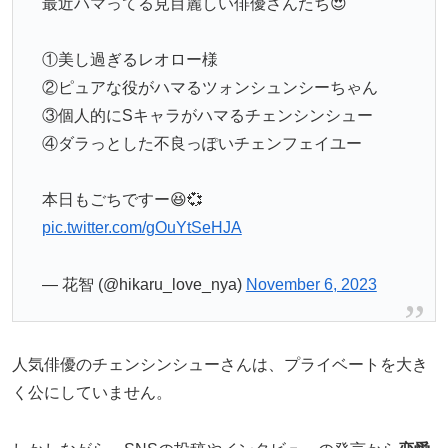
最近ハマってる見目麗しい俳優さんたち😍
①美し過ぎるレオロー様
②ピュアな役がハマるツォンシュンシーちゃん
③個人的にSキャラがハマるチェンシンシュー
④ダラっとした不良っぽいチェンフェイユー
本日もごちですー😆💞
pic.twitter.com/gOuYtSeHJA
— 花智 (@hikaru_love_nya)
November 6, 2023
人気俳優のチェンシンシューさんは、プライベートを大き
く公にしていません。