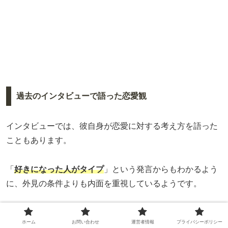
過去のインタビューで語った恋愛観
インタビューでは、彼自身が恋愛に対する考え方を語った
こともあります。
「
好きになった人がタイプ
」という発言からもわかるよう
に、外見の条件よりも内面を重視しているようです。
また、彼は
親孝行を大切にできる女性
や、真面目で誠実な
ホーム
お問い合わせ
運営者情報
プライバシーポリシー
人に惹かれると話しています。