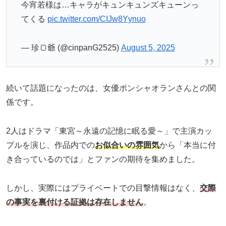
今宵若様は…キャラがキュンキュンズキューンっ
てくる
pic.twitter.com/CIJw8Yynuo
— 珍🍞爺 (@cinpanG2525)
August 5, 2025
続いて話題になったのは、女優ポンシャオランさんとの関
係です。
2人はドラマ「東宮～永遠の記憶に眠る愛～」で主演カッ
プルを演じ、作品内での
お似合いの雰囲気
から「本当に付
き合っているのでは」とファンの期待を集めました。
しかし、実際にはプライベートでの目撃情報はなく、
交際
の事実を裏付ける証拠は存在しません
。