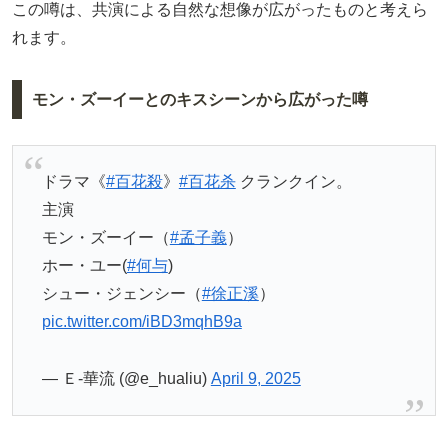
この噂は、共演による自然な想像が広がったものと考えら
れます。
モン・ズーイーとのキスシーンから広がった噂
ドラマ《
#百花殺
》
#百花杀
クランクイン。
主演
モン・ズーイー（
#孟子義
）
ホー・ユー(
#何与
)
シュー・ジェンシー（
#徐正溪
）
pic.twitter.com/iBD3mqhB9a
— Ｅ-華流 (@e_hualiu)
April 9, 2025