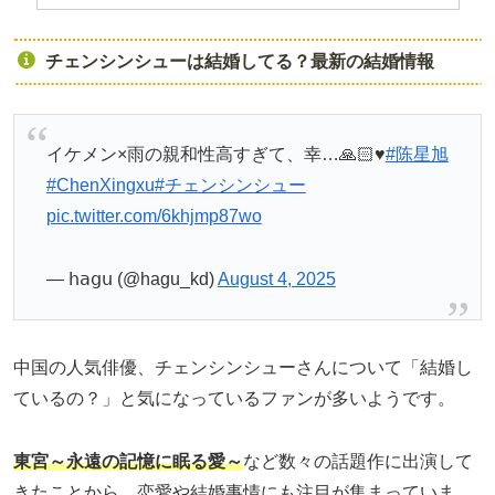
チェンシンシューは結婚してる？最新の結婚情報
イケメン×雨の親和性高すぎて、幸…🙏🏻♥︎
#陈星旭
#ChenXingxu
#チェンシンシュー
pic.twitter.com/6khjmp87wo
— 𝗁𝖺𝗀𝗎 (@hagu_kd)
August 4, 2025
中国の人気俳優、チェンシンシューさんについて「結婚し
ているの？」と気になっているファンが多いようです。
東宮～永遠の記憶に眠る愛～
など数々の話題作に出演して
きたことから、恋愛や結婚事情にも注目が集まっていま