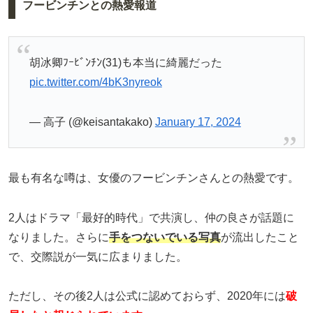
フービンチンとの熱愛報道
胡冰卿ﾌｰﾋﾞﾝﾁﾝ(31)も本当に綺麗だった
pic.twitter.com/4bK3nyreok
— 高子 (@keisantakako)
January 17, 2024
最も有名な噂は、女優のフービンチンさんとの熱愛です。
2人はドラマ「最好的時代」で共演し、仲の良さが話題に
なりました。さらに
手をつないでいる写真
が流出したこと
で、交際説が一気に広まりました。
ただし、その後2人は公式に認めておらず、2020年には
破